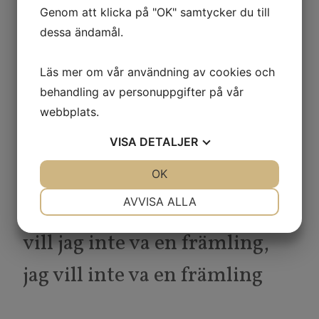
Lämna mig helt utan
Genom att klicka på "OK" samtycker du till
dessa ändamål.
förnuft,
Läs mer om vår användning av cookies och
det är svårt,
behandling av personuppgifter på vår
Svårt att glömma bort det vi
webbplats.
va
VISA
DETALJER
åh jag vet, att
JA
NEJ
OK
JA
NEJ
NÖDVÄNDIG
INSTÄLLNINGAR
AVVISA ALLA
om jag träffar på dig igen
JA
NEJ
JA
NEJ
vill jag inte va en främling,
MARKNADSFÖRING
STATISTIK
jag vill inte va en främling