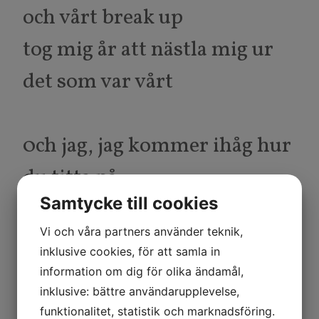
och vårt break up
tog mig år att nästla mig ur
det som var vårt
0ch jag, jag kommer ihåg hur
du titta på
Samtycke till cookies
När jag, när jag drunkna i
Vi och våra partners använder teknik,
rädsla
inklusive cookies, för att samla in
information om dig för olika ändamål,
inklusive: bättre användarupplevelse,
Hur kan man gå?
funktionalitet, statistik och marknadsföring.