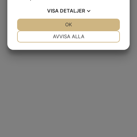
VISA
DETALJER
JA
NEJ
OK
JA
NEJ
NÖDVÄNDIG
INSTÄLLNINGAR
AVVISA ALLA
JA
NEJ
JA
NEJ
MARKNADSFÖRING
STATISTIK