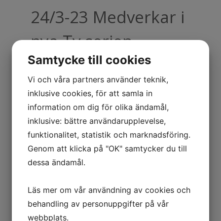
24/3-23 Medverkar i
nya Tv serien
Samtycke till cookies
Songland
Vi och våra partners använder teknik,
inklusive cookies, för att samla in
information om dig för olika ändamål,
inklusive: bättre användarupplevelse,
funktionalitet, statistik och marknadsföring.
Genom att klicka på "OK" samtycker du till
dessa ändamål.
Min senaste musik
Läs mer om vår användning av cookies och
behandling av personuppgifter på vår
webbplats.